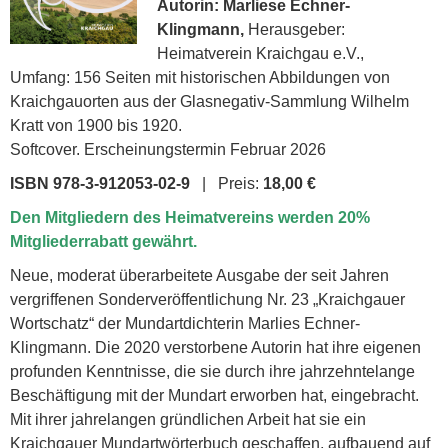
Autorin: Marliese Echner-
Klingmann,
Herausgeber:
Heimatverein Kraichgau e.V.,
Umfang: 156 Seiten mit historischen Abbildungen von
Kraichgauorten aus der Glasnegativ-Sammlung Wilhelm
Kratt von 1900 bis 1920.
Softcover. Erscheinungstermin Februar 2026
ISBN 978-3-912053-02-9
| Preis:
18,00 €
Den Mitgliedern des Heimatvereins werden 20%
Mitgliederrabatt gewährt.
Neue, moderat überarbeitete Ausgabe der seit Jahren
vergriffenen Sonderveröffentlichung Nr. 23 „Kraichgauer
Wortschatz“ der Mundartdichterin Marlies Echner-
Klingmann. Die 2020 verstorbene Autorin hat ihre eigenen
profunden Kenntnisse, die sie durch ihre jahrzehntelange
Beschäftigung mit der Mundart erworben hat, eingebracht.
Mit ihrer jahrelangen gründlichen Arbeit hat sie ein
Kraichgauer Mund­artwörterbuch geschaffen, aufbauend auf