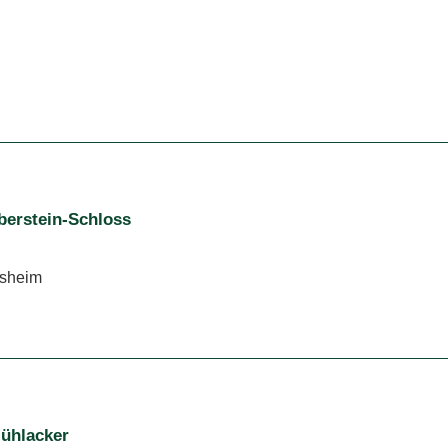
berstein-Schloss
hsheim
ühlacker