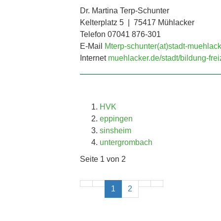
Dr. Martina Terp-Schunter
Kelterplatz 5 | 75417 Mühlacker
Telefon 07041 876-301
E-Mail
Mterp-schunter(at)stadt-muehlack
Internet
muehlacker.de/stadt/bildung-freiz
HVK
eppingen
sinsheim
untergrombach
Seite 1 von 2
1
2