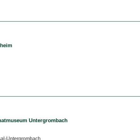
sheim
imatmuseum Untergrombach
sal-Untergrombach