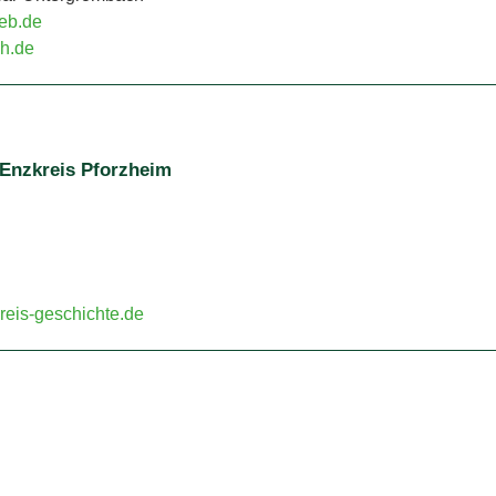
eb.de
h.de
 Enzkreis Pforzheim
eis-geschichte.de