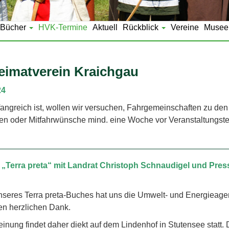
Bücher
HVK-Termine
Aktuell
Rückblick
Vereine
Musee
eimatverein Kraichgau
24
angreich ist, wollen wir versuchen, Fahrgemeinschaften zu den
iten oder Mitfahrwünsche mind. eine Woche vor Veranstaltungst
g „Terra preta“ mit Landrat Christoph Schnaudigel und Pres
nseres Terra preta-Buches hat uns die Umwelt- und Energieagen
ren herzlichen Dank.
nung findet daher diekt auf dem Lindenhof in Stutensee statt. D