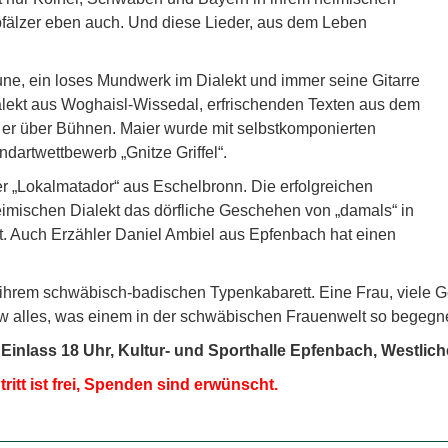
pfälzer eben auch. Und diese Lieder, aus dem Leben
une, ein loses Mundwerk im Dialekt und immer seine Gitarre
lekt aus Woghaisl-Wissedal, erfrischenden Texten aus dem
 er über Bühnen. Maier wurde mit selbstkomponierten
dartwettbewerb „Gnitze Griffel“.
r „Lokalmatador“ aus Eschelbronn. Die erfolgreichen
heimischen Dialekt das dörfliche Geschehen von „damals“ in
t. Auch Erzähler Daniel Ambiel aus Epfenbach hat einen
ihrem schwäbisch-ba­dischen Typenkabarett. Eine Frau, viele G
how alles, was einem in der schwäbischen Frauenwelt so begegne
, Einlass 18 Uhr, Kultur- und Sporthalle Epfenbach, Westli
ritt ist frei, Spenden sind erwünscht.