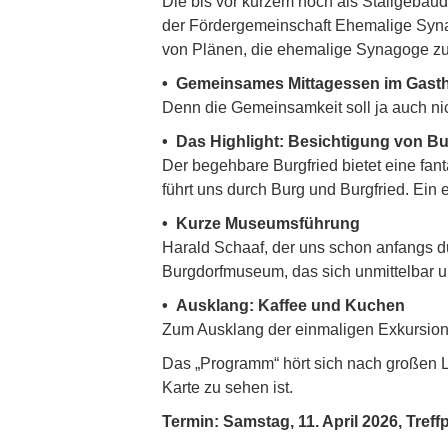
Die bis vor kurzem noch als Stallgebäu
der Fördergemeinschaft Ehemalige Syna
von Plänen, die ehemalige Synagoge zu
• Gemeinsames Mittagessen im Gast
Denn die Gemeinsamkeit soll ja auch n
• Das Highlight: Besichtigung von B
Der begehbare Burgfried bietet eine fa
führt uns durch Burg und Burgfried. Ei
• Kurze Museumsführung
Harald Schaaf, der uns schon anfangs d
Burgdorfmuseum, das sich unmittelbar u
• Ausklang: Kaffee und Kuchen
Zum Ausklang der einmaligen Exkursion 
Das „Programm“ hört sich nach großen La
Karte zu sehen ist.
Termin: Samstag, 11. April 2026, Tref