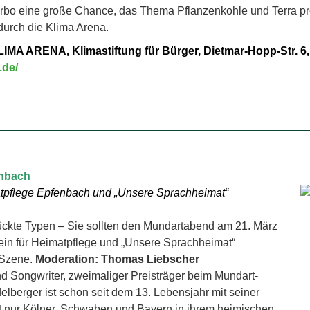
oCarbo eine große Chance, das Thema Pflanzenkohle und Terra p
durch die Klima Arena.
KLIMA ARENA, Klimastiftung für Bürger, Dietmar-Hopp-Str. 6
.de/
enbach
atpflege Epfenbach und „Unsere Sprachheimat“
rückte Typen – Sie sollten den Mundartabend am 21. März
ein für Heimatpflege und „Unsere Sprachheimat“
 Szene.
Moderation: Thomas Liebscher
d Songwriter, zweimaliger Preisträger beim Mundart-
elberger ist schon seit dem 13. Lebensjahr mit seiner
t nur Kölner, Schwaben und Bayern in ihrem heimischen