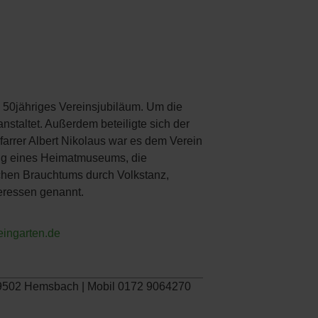
n 50jähriges Vereinsjubiläum. Um die
nstaltet. Außerdem beteiligte sich der
arrer Albert Nikolaus war es dem Verein
ung eines Heimatmuseums, die
ichen Brauchtums durch Volkstanz,
teressen genannt.
ingarten.de
 69502 Hemsbach | Mobil 0172 9064270