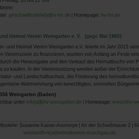
 Freitag, 10 bis 12 Uhr
ilbronn
nter
geschaeftsstelle[at]hv-hn.de
| Homepage:
hv-hn.de
und Heimat Verein Weingarten e. V. (gegr. Mai 1965)
r- und Heimat Verein Weingarten e.V. feierte im Jahr 2015 sei
gen Vereinsziele zu finanzieren, wurden von Anfang an Feste vera
durch die Herausgabe und den Verkauf des Heimatbuchs von Pf
s zu kaufen. In der Vereinssatzung werden außer der Einricht
 Natur- und Landschaftsschutz, die Förderung des heimatkundl
 allgemeine Wahrnehmung von berechtigten, sinnvollen Bürgerin
6356 Weingarten (Baden)
ichbar unter
info[at]bhv-weingarten.de
| Homepage:
www.bhv-we
äftsstelle: Susanne Kaiser-Asoronye | An der Schießmauer 2 |
vorstandhvk(at)heimatverein-kraichgau.de