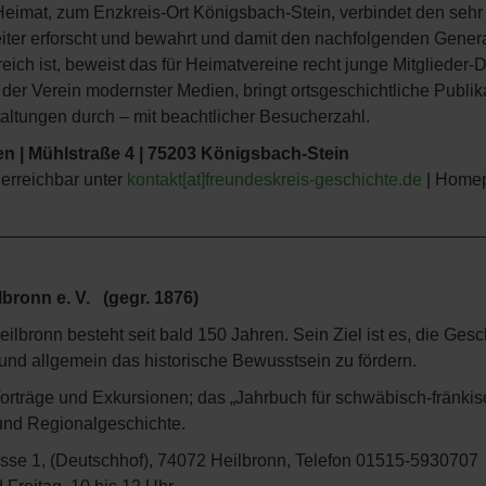
Heimat, zum Enzkreis-Ort Königsbach-Stein, verbindet den sehr 
eiter erforscht und bewahrt und damit den nachfolgenden Gener
reich ist, beweist das für Heimatvereine recht junge Mitglieder-D
der Verein modernster Medien, bringt ortsgeschichtliche Publikat
taltungen durch – mit beachtlicher Besucherzahl.
en | Mühlstraße 4 | 75203 Königsbach-Stein
erreichbar unter
kontakt[at]freundeskreis-geschichte.de
| Home
lbronn e. V. (gegr. 1876)
eilbronn besteht seit bald 150 Jahren. Sein Ziel ist es, die Ges
und allgemein das historische Bewusstsein zu fördern.
Vorträge und Exkursionen; das „Jahrbuch für schwäbisch-fränki
 und Regionalgeschichte.
se 1, (Deutschhof), 74072 Heilbronn, Telefon 01515-5930707