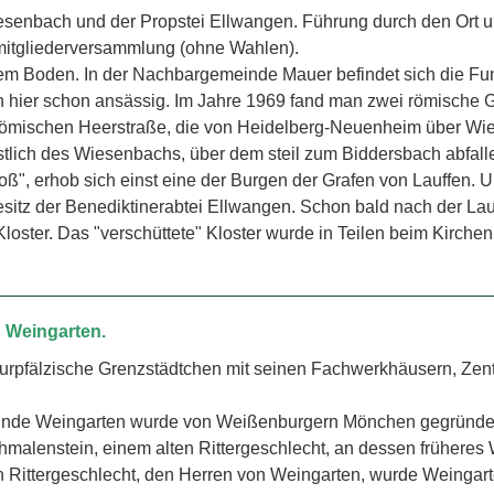
iesenbach und der Propstei Ellwangen. Führung durch den Ort 
mitgliederversammlung (ohne Wahlen).
gem Boden. In der Nachbargemeinde Mauer befindet sich die F
 hier schon ansässig. Im Jahre 1969 fand man zwei römische G
r römischen Heerstraße, die von Heidelberg-Neuenheim über Wi
tlich des Wiesenbachs, über dem steil zum Biddersbach abfal
ß", erhob sich einst eine der Burgen der Grafen von Lauffen. 
sitz der Benediktinerabtei Ellwangen. Schon bald nach der Lau
oster. Das "verschüttete" Kloster wurde in Teilen beim Kirchenb
h Weingarten.
urpfälzische Grenzstädtchen mit seinen Fachwerkhäusern, Zentke
nde Weingarten wurde von Weißenburgern Mönchen gegründet. 
hmalenstein, einem alten Rittergeschlecht, an dessen früheres
 Rittergeschlecht, den Herren von Weingarten, wurde Weingart