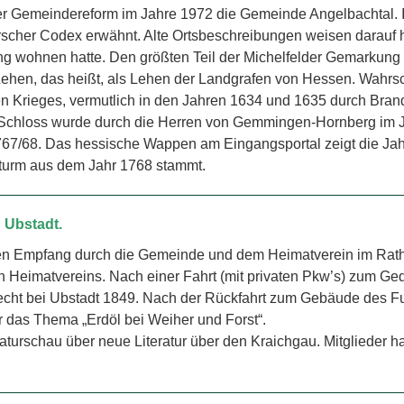
 der Gemeindereform im Jahre 1972 die Gemeinde Angelbachtal. 
scher Codex erwähnt. Alte Ortsbeschreibungen weisen darauf hi
g wohnen hatte. Den größten Teil der Michelfelder Gemarkung a
hen, das heißt, als Lehen der Landgrafen von Hessen. Wahrsch
n Krieges, vermutlich in den Jahren 1634 und 1635 durch Brand
e Schloss wurde durch die Herren von Gemmingen-Hornberg im J
 1767/68. Das hessische Wappen am Eingangsportal zeigt die J
urm aus dem Jahr 1768 stammt.
h Ubstadt.
n Empfang durch die Gemeinde und dem Heimatverein im Rathau
en Heimatvereins. Nach einer Fahrt (mit privaten Pkw’s) zum G
fecht bei Ubstadt 1849. Nach der Rückfahrt zum Gebäude des Fu
r das Thema „Erdöl bei Weiher und Forst“.
raturschau über neue Literatur über den Kraichgau. Mitglieder ha