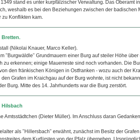
 1349 stand es unter kurpfälzischer Verwaltung. Das Oberamt in
auch, weshalb es bei den Beziehungen zwischen der badischen
 zu Konflikten kam.
 Bretten.
tall (Nikolai Knauer, Marco Keller).
m "Burgwäldle" Grundmauern einer Burg auf steiler Höhe über d
 zu erkennen; einige Mauerreste sind noch vorhanden. Die Bur
on den fränkischen Königen in Ostfranken - wozu auch der Kra
on den Grafen im Kraichgau auf der Burg wohnte, ist nicht bekan
r Burg. Mitte des 14. Jahrhunderts war die Burg zerstört.
h Hilsbach
he Amtsstädtchen (Dieter Müller). Im Anschluss daran Gedank
elalter als "Hillersbach" erwähnt, zunächst im Besitz der Grafe
enstreites dem Kurfürsten von der Pfalz übergeben. Ursprünglic