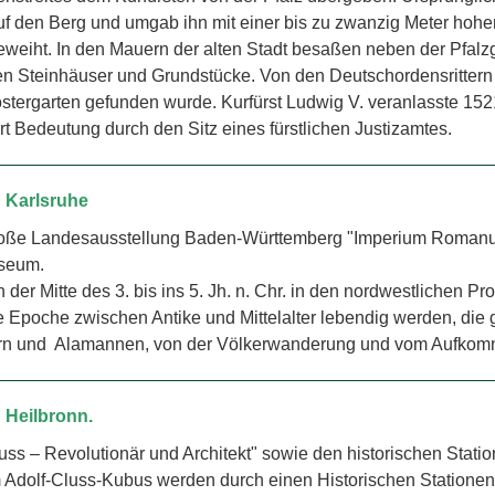
f den Berg und umgab ihn mit einer bis zu zwanzig Meter hohe
eweiht. In den Mauern der alten Stadt besaßen neben der Pfalzgr
Steinhäuser und Grundstücke. Von den Deutschordensrittern 
tergarten gefunden wurde. Kurfürst Ludwig V. veranlasste 1521
 Bedeutung durch den Sitz eines fürstlichen Justizamtes.
h Karlsruhe
Große Landes­aus­stellung Baden-Württemberg "Imperium Romanu
useum.
 der Mitte des 3. bis ins 5. Jh. n. Chr. in den nordwestlichen
 Epoche zwischen Antike und Mittelalter lebendig werden, die
n und Alamannen, von der Völkerwanderung und vom Aufkom
 Heilbronn.
ss – Re­vo­lu­tionär und Architekt" sowie den historischen Stati
m Adolf-Cluss-Kubus werden durch einen Historischen Station