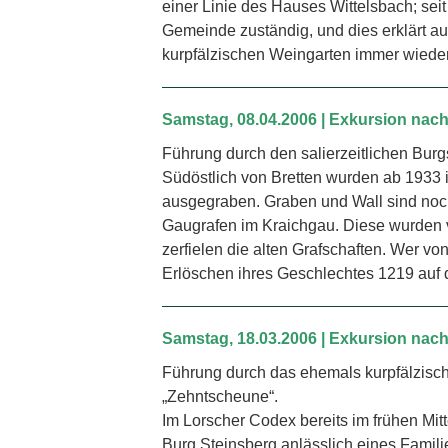
einer Linie des Hauses Wittelsbach; seit
Gemeinde zuständig, und dies erklärt 
kurpfälzischen Weingarten immer wieder
Samstag, 08.04.2006 | Exkursion nach
Führung durch den salierzeitlichen Burgs
Südöstlich von Bretten wurden ab 1933 i
ausgegraben. Graben und Wall sind noch
Gaugrafen im Kraichgau. Diese wurden v
zerfielen die alten Grafschaften. Wer v
Erlöschen ihres Geschlechtes 1219 auf de
Samstag, 18.03.2006 | Exkursion nac
Führung durch das ehemals kurpfälzisc
„Zehntscheune“.
Im Lorscher Codex bereits im frühen Mitt
Burg Steinsberg anlässlich eines Famili