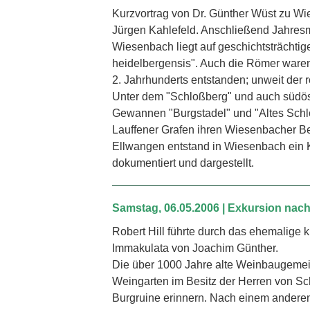
Kurzvortrag von Dr. Günther Wüst zu W
Jürgen Kahlefeld. Anschließend Jahres
Wiesenbach liegt auf geschichtsträchti
heidelbergensis". Auch die Römer waren
2. Jahrhun­derts entstanden; unweit de
Unter dem "Schloßberg" und auch südös
Gewannen "Burgstadel" und "Altes Schlo
Lauffener Grafen ihren Wiesenbacher Be
Ellwangen entstand in Wiesenbach ein Kl
dokumentiert und dargestellt.
Samstag, 06.05.2006 | Exkursion nac
Robert Hill führte durch das ehemalige k
Immakulata von Joachim Günther.
Die über 1000 Jahre alte Weinbaugemei
Weingarten im Besitz der Herren von Sc
Burgruine erinnern. Nach einem anderen