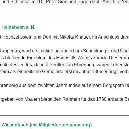
he und Schlössel mit Dr. Peter Sinn und Eugen Holl. Anschließen
h Heinsheim a. N.
 Hochzeitsstein und Dorf mit Nikolai Knauer. Im Anschluss dar
 Rappenau, wird erstmalige urkundlich im Schenkungs- und Übe
 das bleibende Eigentum des Hochstifts Worms zurück. Dieser V
chte des Dorfes, denn die Ritter von Ehrenberg waren Lehenst
sheim als einheitliche Gemeinde erst im Jahre 1806 erlangt, vor
hrenberg aus dem zwölften Jahrhundert auf einem Bergsporn übe
mgeben von Mauern bietet den Rahmen für das 1730 erbaute Bar
.
 Wiesenbach (mit Mitgliederver­sammlung).