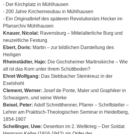
- Der Kirchplatz in Mühlhausen
- 200 Jahre Kirchenneubau in Mühlhausen
- Ein Originalbrief des späteren Revolutionärs Hecker im
Pfarrarchiv Mühlhausen
Knauer, Nicolai:
Ravensburg – Mittelalterliche Burg und
neuzeitliche Festung
Ebert, Doris:
Martin – zur bildlichen Darstellung des
Heiligen
Rheinstädter, Hajo:
Die Gochsheimer Martinskirche – Wie
alt ist das Korn unter ihrem Schüttboden?
Ehret Wolfgang:
Das Stebbacher Steinkreuz in der
Eselshohl
Clement, Werner:
Josef de Ponte, Maler und Graphiker in
Schwaigern, und seine Werke
Beisel, Peter:
Adolf Schmitthenner, Pfarrer – Schriftsteller –
Lehrer am Praktisch-Theologischen Seminar in Heidelberg,
1854-1907
Schellinger, Uwe:
Desertion im 2. Weltkrieg – Der Soldat
Hermann Keller (1916-1942) als Opfer der