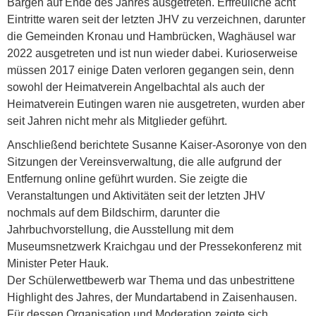
Bargen auf Ende des Jahres ausgetreten. Erfreuliche acht
Eintritte waren seit der letzten JHV zu verzeichnen, da­runter
die Gemeinden Kronau und Hambrücken, Waghäusel war
2022 ausgetreten und ist nun wieder dabei. Kurioserweise
müssen 2017 einige Daten verloren gegangen sein, denn
sowohl der Heimatverein Angelbachtal als auch der
Heimatverein Eutingen waren nie ausgetreten, wurden aber
seit Jahren nicht mehr als Mitglieder geführt.
Anschließend berichtete Susanne Kaiser-Asoronye von den
Sitzungen der Vereinsverwaltung, die alle aufgrund der
Entfernung online geführt wurden. Sie zeigte die
Veranstaltungen und Aktivitäten seit der letzten JHV
nochmals auf dem Bildschirm, darunter die
Jahrbuchvorstellung, die Ausstellung mit dem
Museumsnetzwerk Kraichgau und der Pressekonferenz mit
Minister Peter Hauk.
Der Schülerwettbewerb war Thema und das unbestrittene
Highlight des Jahres, der Mundartabend in Zaisenhausen.
Für dessen Organisation und Moderation zeigte sich