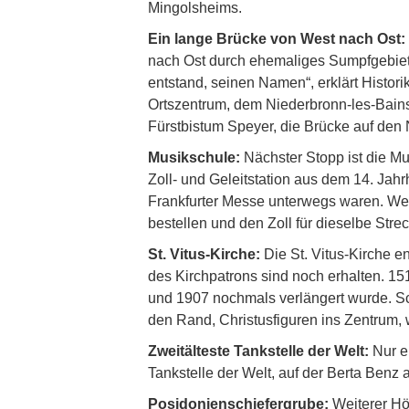
Mingolsheims.
Ein lange Brücke von West nach Ost:
nach Ost durch ehemaliges Sumpfgebiet 
entstand, seinen Namen“, erklärt Histor
Ortszentrum, dem Niederbronn-les-Bains-
Fürstbistum Speyer, die Brücke auf den
Musikschule:
Nächster Stopp ist die Mu
Zoll- und Geleitstation aus dem 14. Jahrh
Frankfurter Messe unterwegs waren. Wei
bestellen und den Zoll für dieselbe Str
St. Vitus-Kirche:
Die St. Vitus-Kirche e
des Kirchpatrons sind noch erhalten. 15
und 1907 nochmals verlängert wurde. Sch
den Rand, Christusfiguren ins Zentrum, 
Zweitälteste Tankstelle der Welt:
Nur ei
Tankstelle der Welt, auf der Berta Benz
Posidonienschiefergrube:
Weiterer Höh