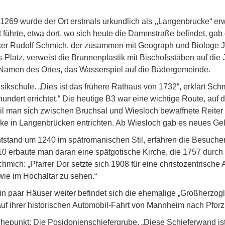
1269 wurde der Ort erstmals urkundlich als ,,Langenbrucke“ er
führte, etwa dort, wo sich heute die Dammstraße befindet, gab
iker Rudolf Schmich, der zusammen mit Geograph und Biologe Jür
Platz, verweist die Brunnenplastik mit Bischofsstäben auf die
 Namen des Ortes, das Wasserspiel auf die Bädergemeinde.
sikschule. „Dies ist das frühere Rathaus von 1732“, erklärt Sc
undert errichtet.“ Die heutige B3 war eine wichtige Route, auf d
l man sich zwischen Bruchsal und Wiesloch bewaffnete Reiter u
ecke in Langenbrücken entrichten. Ab Wiesloch gab es neues Gel
ntstand um 1240 im spätromanischen Stil, erfahren die Besucher
10 erbaute man daran eine spätgotische Kirche, die 1757 durch 
mich: „Pfarrer Dor setzte sich 1908 für eine christozentrische 
wie im Hochaltar zu sehen.“
n paar Häuser weiter befindet sich die ehemalige „Großherzogli
 auf ihrer historischen Automobil-Fahrt von Mannheim nach Pforz
epunkt: Die Posidonienschiefergrube. „Diese Schieferwand ist 