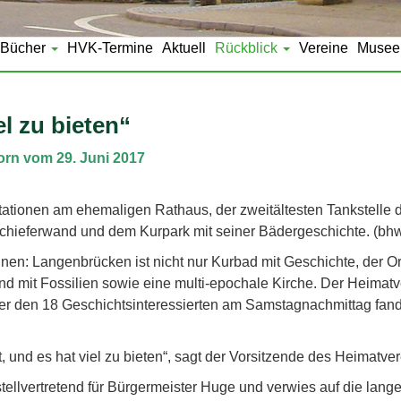
Bücher
HVK-Termine
Aktuell
Rückblick
Vereine
Musee
l zu bieten“
rn vom 29. Juni 2017
tationen am ehemaligen Rathaus, der zweitältesten Tankstelle de
 Schieferwand und dem Kurpark mit seiner Bädergeschichte. (bhw
en: Langenbrücken ist nicht nur Kurbad mit Geschichte, der Ort w
and mit Fossilien sowie eine multi-epochale Kirche. Der Heima
er den 18 Geschichtsinteressierten am Samstagnachmittag fande
, und es hat viel zu bieten“, sagt der Vorsitzende des Heimatve
stellvertretend für Bürgermeister Huge und verwies auf die la