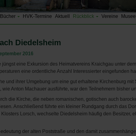
Bücher
HVK-Termine
Aktuell
Rückblick
Vereine
Musee
nach Diedelsheim
 September 2016
 jüngst eine Exkursion des Heimatvereins Kraichgau unter de
eraturen eine ordentliche Anzahl Interessierter eingefunden hat
che und ihrer Umgebung um eine gut erhaltene Kirchenburg mi
 wie Anton Machauer ausführte, war den Teilnehmern bisher u
rch die Kirche, die neben romanischen, gotischen auch barock
iesen. Anschließend führte ein kleiner Rundgang durch das Dor
s Klosters Lorsch, wechselte Diedelsheim häufig den Besitzer, e
Bedeutung der alten Poststraße und den damit zusammenhänge