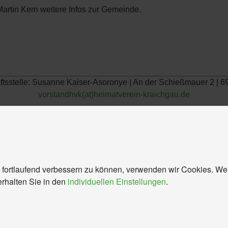
artin Kern weitere Infos zur Gemeinde.
äftsstelle: Susanne Kaiser-Asoronye | An der Schießmauer 2 |
vorstandhvk(at)heimatverein-kraichgau.de
 fortlaufend verbessern zu können, verwenden wir Cookies. We
erhalten Sie in den
individuellen Einstellungen
.